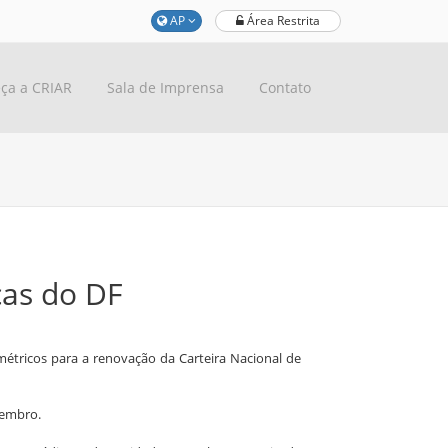
AP
Área Restrita
ça a CRIAR
Sala de Imprensa
Contato
cas do DF
métricos para a renovação da Carteira Nacional de
tembro.