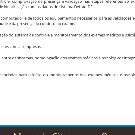
 controle, comprovação da presença e validação nas etapas referentes ao
e identificação com os dados do sistema Detran-DF.
crocomputador e de todos os equipamentos necessários para as validações e
 saúde e da presença do conduto no exame.
ntação do sistema de controle e monitoramento dos exames médicos e psico
 testes com as empresas;
ação entre os sistemas, homologação dos exames médicos e psicológicos int
s credenciadas para o início do monitoramento nos exames médicos e psico