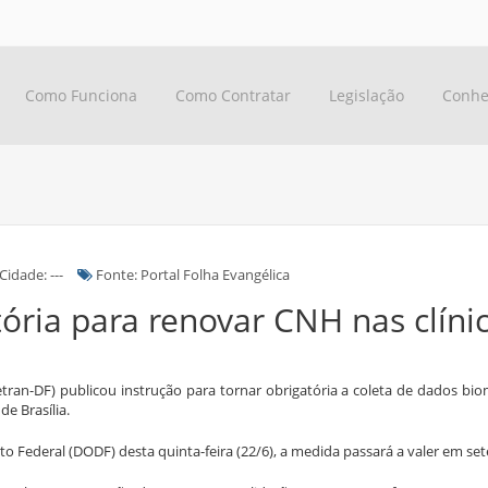
Como Funciona
Como Contratar
Legislação
Conhe
Cidade: ---
Fonte: Portal Folha Evangélica
tória para renovar CNH nas clíni
tran-DF) publicou instrução para tornar obrigatória a coleta de dados bio
de Brasília.
ito Federal (DODF) desta quinta-feira (22/6), a medida passará a valer em se